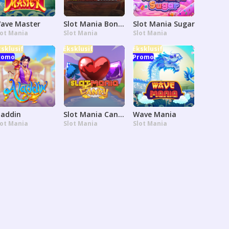
ave Master
Slot Mania Bonanza
Slot Mania Sugar
lot Mania
Slot Mania
Slot Mania
ksklusif
Eksklusif
Eksklusif
romo
Promo
laddin
Slot Mania Candy
Wave Mania
lot Mania
Slot Mania
Slot Mania